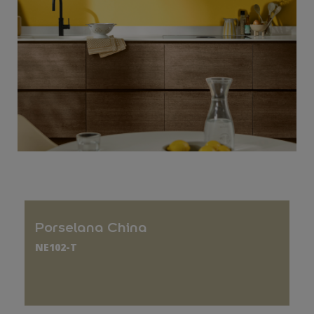
Porselana China
NE102-T