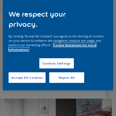
We respect your
privacy.
¿Qué superficie vas a
By clicking “Accept All Cookies”, you agree to the storing of cookies
pintar?
on your device to enhance site navigation, analyze site usage, and
assist in our marketing efforts.
Cookie Statement for more
Descubre el producto ideal para pintar
information.
superficies y diversos elementos que hacen
parte de los ambientes
interiores o
Cookies Settings
exteriores. Protecto
te acompaña en todos
tus proyectos de pintura, para que siempre
los entregues con calidad y seas reconocido
Accept All Cookies
Reject All
por tu buen trabajo.