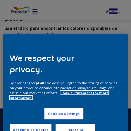
Color para productos de pintura en
polvo
usa el filtro para encontrar los colores disponibles de
acuerdo a la necesidad
Quimicas
We respect your
Quimica
privacy.
Información Del Color
By clicking “Accept All Cookies”, you agree to the storing of cookies
on your device to enhance site navigation, analyze site usage, and
Código
assist in our marketing efforts.
Cookie Statement for more
information.
Otros Productos Similares
Cookies Settings
Accept All Cookies
Reject All