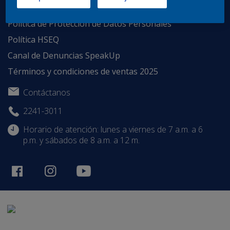
Enlaces de Interés
Política de Protección de Datos Personales
Política HSEQ
Canal de Denuncias SpeakUp
Términos y condiciones de ventas 2025
Contáctanos
2241-3011
Horario de atención: lunes a viernes de 7 a.m. a 6
p.m. y sábados de 8 a.m. a 12 m.