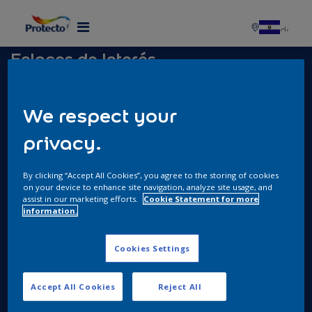
Enlaces de Interés
Política de Protección de Datos Personales
Política HSEQ
We respect your
Canal de Denuncias SpeakUp
privacy.
Términos y condiciones de ventas 2025
By clicking “Accept All Cookies”, you agree to the storing of cookies
Contáctanos
on your device to enhance site navigation, analyze site usage, and
assist in our marketing efforts.
Cookie Statement for more
2241-3011
information.
Horario de atención: lunes a viernes de 7 a.m. a 6
p.m. y sábados de 8 a.m. a 12 m.
Cookies Settings
Accept All Cookies
Reject All