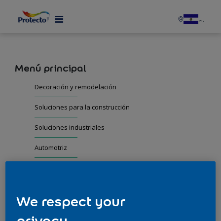
Menú principal
Decoración y remodelación
Soluciones para la construcción
Soluciones industriales
Automotriz
Sobre Protecto
Decoración y remodelación
We respect your
privacy.
Ideas Protecto