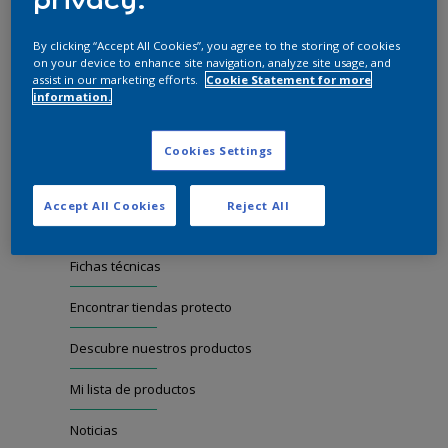
Encontrar tiendas Protecto
By clicking “Accept All Cookies”, you agree to the storing of cookies
on your device to enhance site navigation, analyze site usage, and
Descubre nuestros productos
assist in our marketing efforts.
Cookie Statement for more
information.
Mi lista de productos
Cookies Settings
Noticias
Soluciones para la construcción
Accept All Cookies
Reject All
En perspectiva
Fichas técnicas
Encontrar tiendas protecto
Descubre nuestros productos
Mi lista de productos
Noticias