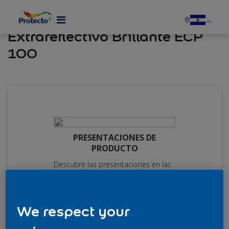
Aluminio Líquido
Extrareflectivo Brillante ECP
100
PRESENTACIONES DE
PRODUCTO
Descubre las presentaciones en las
que puedes encontrar este
producto y elige de acuerdo con tu
necesidad.
We respect your