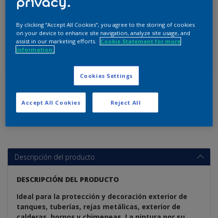
privacy.
By clicking “Accept All Cookies”, you agree to the storing of cookies
galón
on your device to enhance site navigation, analyze site usage, and
assist in our marketing efforts.
Cookie Statement for more
information.
Cookies Settings
Añadir a lista de favoritos
Accept All Cookies
Reject All
Descripción del producto
DESCRIPCIÓN DEL PRODUCTO
Ideal para la protección y decoración exterior de
tanques, tuberías, rejas metálicas, exterior de
calderas, hornos y chimeneas. La pintura por su