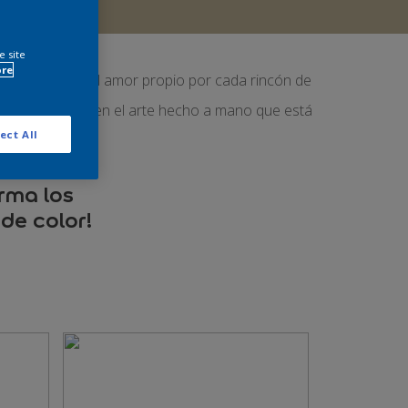
e site
ore
ia aumentada, el amor propio por cada rincón de
 la creatividad en el arte hecho a mano que está
ect All
orma los
de color!