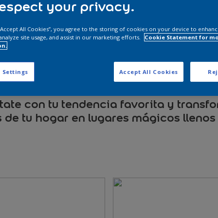
espect your privacy.
 “Accept All Cookies”, you agree to the storing of cookies on your device to enhanc
analyze site usage, and assist in our marketing efforts.
Cookie Statement for m
nectan con los nuevos mundos virtuales a través de Experienc
on.
 las nuevas tecnologías verdes que se reflejan en Bio Diseño, y
 Settings
Accept All Cookies
Rej
presente en Comunidad Creativa.
ate con tu tendencia favorita y transf
 de tu hogar en lugares mágicos llenos 