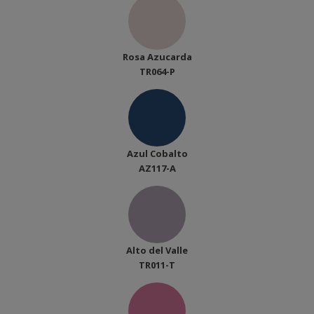
Rosa Azucarda
TR064-P
Azul Cobalto
AZ117-A
Alto del Valle
TR011-T