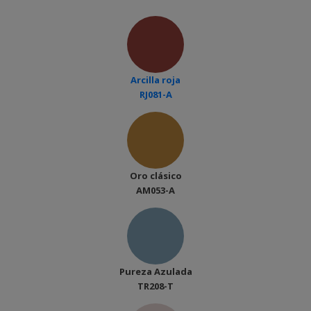
Arcilla roja
RJ081-A
Oro clásico
AM053-A
Pureza Azulada
TR208-T